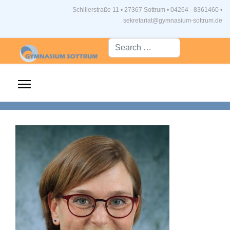
Schillerstraße 11 • 27367 Sottrum
•
04264 - 8361460 •
sekretariat@gymnasium-sottrum.de
Suche...