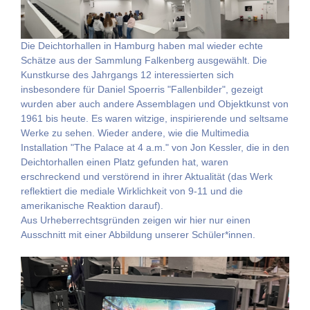
Die Deichtorhallen in Hamburg haben mal wieder echte
Schätze aus der Sammlung Falkenberg ausgewählt. Die
Kunstkurse des Jahrgangs 12 interessierten sich
insbesondere für Daniel Spoerris "Fallenbilder", gezeigt
wurden aber auch andere Assemblagen und Objektkunst von
1961 bis heute. Es waren witzige, inspirierende und seltsame
Werke zu sehen. Wieder andere, wie die Multimedia
Installation "The Palace at 4 a.m." von Jon Kessler, die in den
Deichtorhallen einen Platz gefunden hat, waren
erschreckend und verstörend in ihrer Aktualität (das Werk
reflektiert die mediale Wirklichkeit von 9-11 und die
amerikanische Reaktion darauf).
Aus Urheberrechtsgründen zeigen wir hier nur einen
Ausschnitt mit einer Abbildung unserer Schüler*innen.