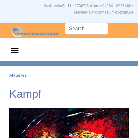
Schillerstraße 11 • 27367 Sottrum
•
04264 - 8361460 •
sekretariat@gymnasium-sottrum.de
Suche...
Aktuelles
Kampf