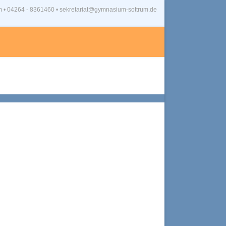
m
•
04264 - 8361460 • sekretariat@gymnasium-sottrum.de