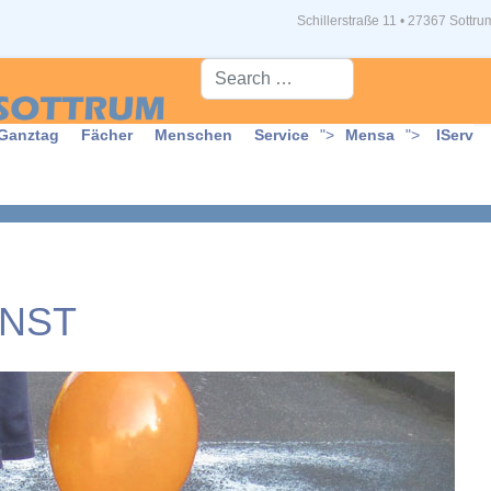
Schillerstraße 11 • 27367 Sottru
Suche...
Ganztag
Fächer
Menschen
Service
">
Mensa
">
IServ
NST