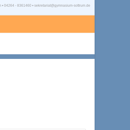
m
•
04264 - 8361460 • sekretariat@gymnasium-sottrum.de