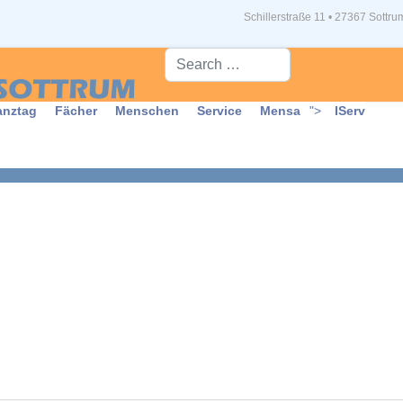
Schillerstraße 11 • 27367 Sottru
Suche...
anztag
Fächer
Menschen
Service
Mensa
">
IServ