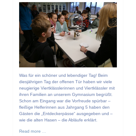
Was für ein schöner und lebendiger Tag! Beim
diesjährigen Tag der offenen Tür haben wir viele
neugierige Viertklässlerinnen und Viertklässler mit
ihren Familien an unserem Gymnasium begrüßt.
Schon am Eingang war die Vorfreude spürbar –
fleißige Helferinnen aus Jahrgang 5 haben den
Gästen die „Entdeckerpässe“ ausgegeben und –
wie die alten Hasen – die Abläufe erklärt.
Read more …