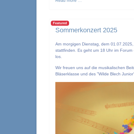
Read more …
Featured
Sommerkonzert 2025
Am morgigen Dienstag, dem 01.07.2025,
stattfinden. Es geht um 18 Uhr im Foru
los.
Wir freuen uns auf die musikalischen Bei
Bläserklasse und des "Wilde Blech Junior