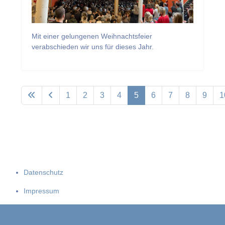
Mit einer gelungenen Weihnachtsfeier
verabschieden wir uns für dieses Jahr.
1
2
3
4
5
6
7
8
9
1
Datenschutz
Impressum