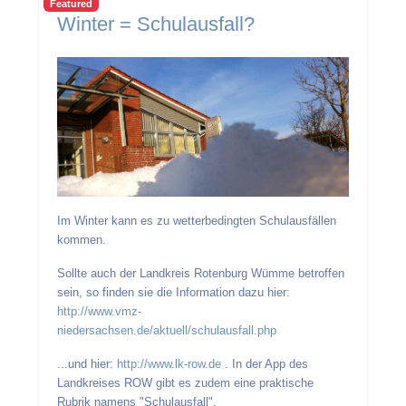
Featured
Winter = Schulausfall?
Im Winter kann es zu wetterbedingten Schulausfällen
kommen.
Sollte auch der Landkreis Rotenburg Wümme betroffen
sein, so finden sie die Information dazu hier:
http://www.vmz-
niedersachsen.de/aktuell/schulausfall.php
...und hier:
http://www.lk-row.de
. In der App des
Landkreises ROW gibt es zudem eine praktische
Rubrik namens "Schulausfall".