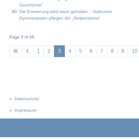
Geschichte"
Die Erinnerung wird wach gehalten – Sottrumer
Gymnasiasten pflegen die „Stolpersteine“
Page 3 of 66
1
2
3
4
5
6
7
8
9
10
Datenschutz
Impressum