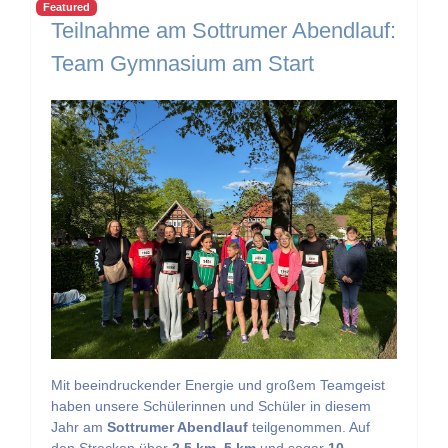
Featured
Teilnahme am Sottrumer Abendlauf:
Team Gymnasium am Start
Mit beeindruckender Energie und großem Teamgeist
haben unsere Schülerinnen und Schüler in diesem
Jahr am
Sottrumer Abendlauf
teilgenommen. Auf